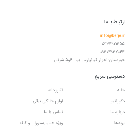
ارتباط با ما
info@berje.ir
06133921355
09303937043
خوزستان-اهواز کیانپارس بین 4و5 شرقی
دسترسی سریع
خانه
آشپزخانه
دکوراتیو
لوازم خانگی برقی
درباره ما
تماس با ما
برندها
ویژه هتل،رستوران و کافه