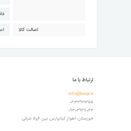
فا
اصالت کالا
اص
ارتباط با ما
info@berje.ir
06133921355
09303937043
خوزستان-اهواز کیانپارس بین 4و5 شرقی