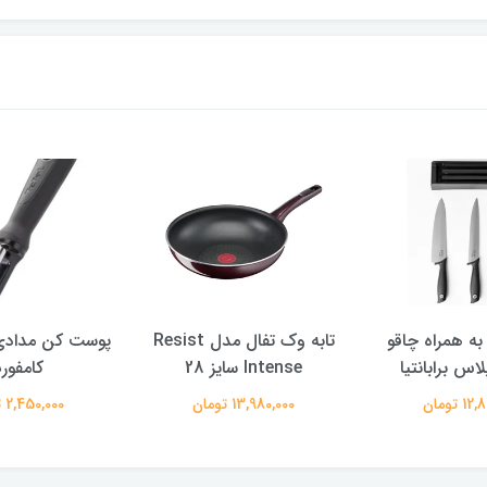
ه همراه چاقو
تابه وک تفال مدل Resist
پوست کن مدادی
اس برابانتیا
Intense سایز 28
کامفور
 تومان
13,980,000 تومان
2,450,000 تومان