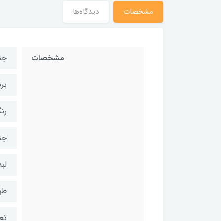
مشخصات
دیدگاه‌ها
مشخصات
جن
برند G
رن
جن
لبه
طول 
تع