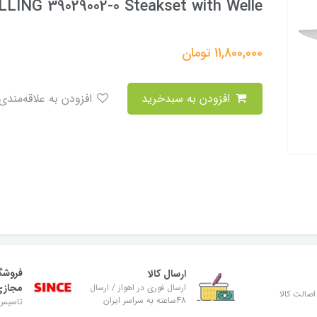
LLING 39029002-0 Steakset with Welle
11,800,000
تومان
افزودن به سبدخرید
افزودن به علاقه‌مندی
فروشگ
ارسال کالا
مجاز
ارسال فوری در اهواز / ارسال
صالت کالا
48ساعته به سراسر ایران
تاسیس ۸۹