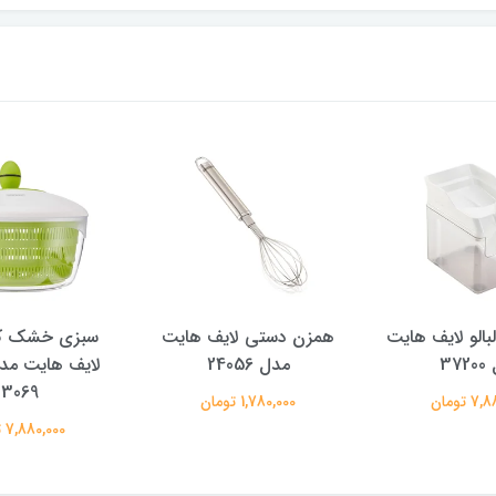
بالو لایف هایت
همزن دستی لایف هایت
سبزی خشک ک
37
مدل 24056
23069
 تومان
1,780,000 تومان
7,880,000 تومان