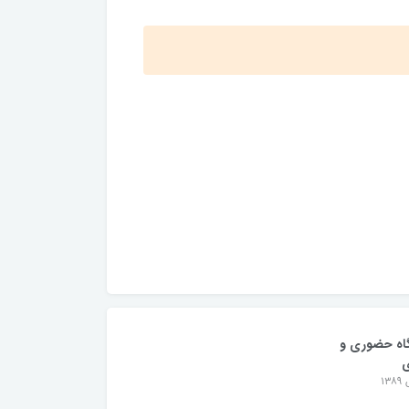
اه حضوری و
ی
۱۳