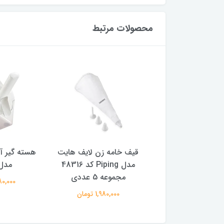
محصولات مرتبط
سرویس قابلمه و تابه 9
قیف خامه زن لایف هایت
هسته گیر آل
 نئوفلیم مدل عاج
مدل Piping کد 48316
مدل 200
مجموعه 5 عددی
64,800,0 تومان
7,880,000
1,980,000 تومان