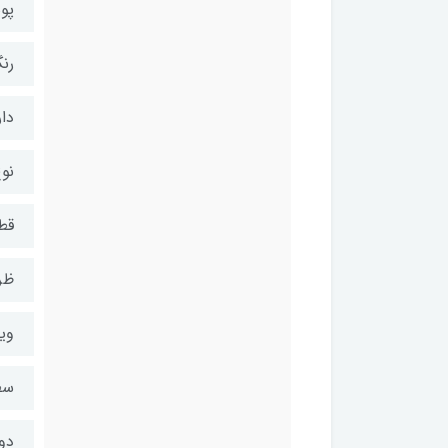
پو
رنگ 
دار
نو
قطر
ظرفیت 3236 لیت
ویژ
سط
دوا