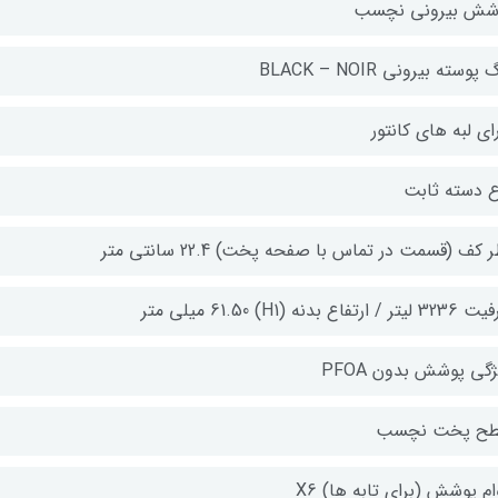
شش بیرونی نچسب
پوسته بیرونی BLACK – NOIR
ای لبه های کانتور
ع دسته ثابت
 کف (قسمت در تماس با صفحه پخت) 22.4 سانتی متر
ر / ارتفاع بدنه (H1) 61.50 میلی متر
گی پوشش بدون PFOA
ح پخت نچسب
م پوشش (برای تابه ها) X6