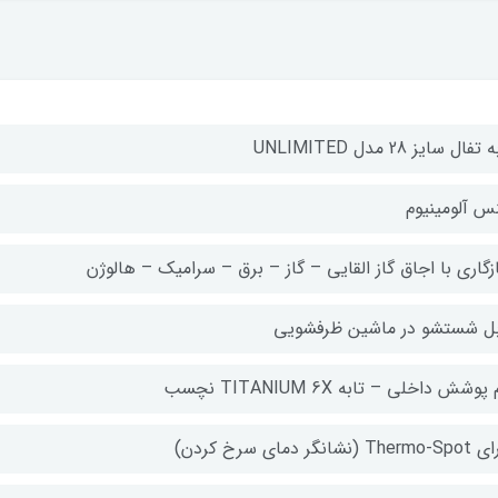
تفال سایز 28 مدل UNLIMITED
س آلومینیوم
زگاری با اجاق گاز القایی – گاز – برق – سرامیک – هالوژن
بل شستشو در ماشین ظرفشویی
پوشش داخلی – تابه TITANIUM 6X نچسب
Th (نشانگر دمای سرخ کردن)