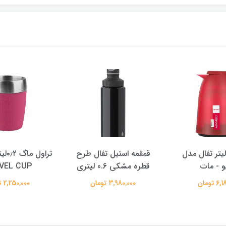
اسک ۱ لیتر تفال مدل
قمقمه استیل تفال طرح
تراو
و - مات
قطره مشکی 0.6 لیتری
VEL CUP
 تومان
3,980,000 تومان
2,250,000 تومان