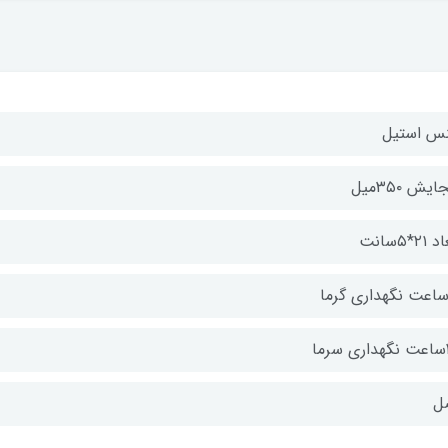
س استیل
ایش ۳۵۰میل
۲۱*۵سانت
ما
ل