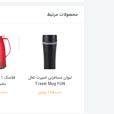
محصولات مرتبط
بطری آب بلودراپ 0.5 لیتری
لیوان مسافرتی اسپرت تفال
فل
رد وگرم تفال
Travel Mug FUN
مامب
7,180,00 تومان
2,850,000 تومان
6,180,000