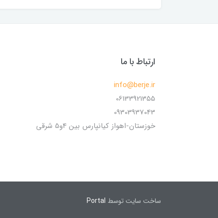
ارتباط با ما
info@berje.ir
06133921355
09303937043
خوزستان-اهواز کیانپارس بین 4و5 شرقی
ساخت سایت توسط
Portal